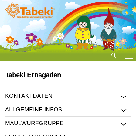
Home
Tabeki Ernsgaden
Standorte
BEILNGRIES
KONTAKTDATEN
EICHSTÄTT
ALLGEMEINE INFOS
ERNSGADEN
GEISENFELD
MAULWURFGRUPPE
HOHENWART