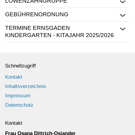
LÖWENZAHNGRUPPE
ROHRBACH
STAMMHAM
GEBÜHRENORDNUNG
Konzeption
TERMINE ERNSGADEN
Anmeldung
KINDERGARTEN - KITAJAHR 2025/2026
Gebührenordnung
Stellenangebote
Schnellzugriff
Galerie
Kontakt
Presse
Inhaltsverzeichnis
Kontakt
Impressum
Datenschutz
Kontakt
Frau Osana Dittrich-Osiander